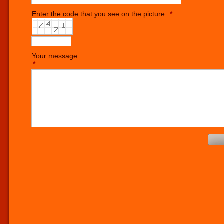
Enter the code that you see on the picture:
*
Your message
*