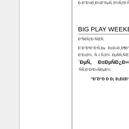
Ð·Ð°Ð½Ð¸Ð¼Ð°ÐµÑ‚ Ð¼ÑƒÐ·Ñ
BIG PLAY WEEKEN
Ð”Ñ€ÑƒÐ·ÑŒÑ,
Ð´Ð°Ð²Ð°Ð¹Ñ‚Ðµ Ð±Ð»Ð¸Ð¶Ð
Ð˜Ð±Ð¾, Ñ‡Ñ‚Ð¾ ÐµÑÑ‚ÑŒ
´ÐµÑ‚ Ð±ÐµÑÐ¿Ð
´ÑÑ‚Ð°Ð²Ð»ÑÐµÐ¼:
"Ð˜Ð“Ð Ð Ð¡ Ð¡Ðž