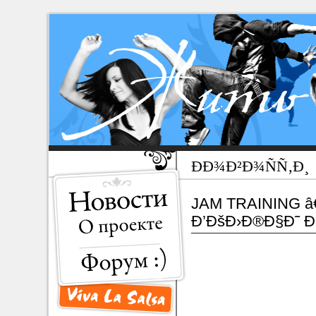
ÐÐ¾Ð²Ð¾ÑÑ‚Ð¸
JAM TRAINING 
Ð’ÐšÐ›Ð®Ð§Ð˜ Ð