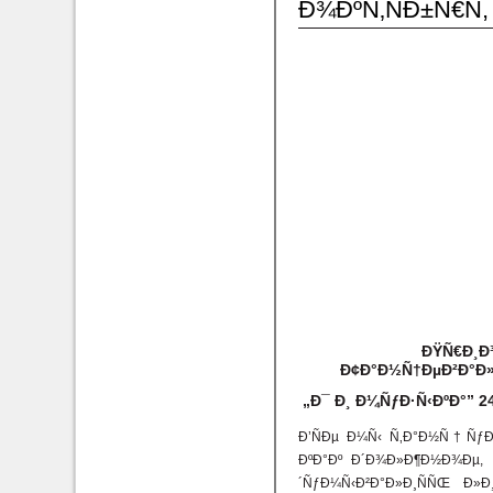
Ð¾ÐºÑ‚ÑÐ±Ñ€Ñ, Ñ
ÐŸÑ€Ð¸Ð³
Ð¢Ð°Ð½Ñ†ÐµÐ²Ð°Ð
„Ð¯ Ð¸ Ð¼ÑƒÐ·Ñ‹ÐºÐ°”
2
Ð’ÑÐµ Ð¼Ñ‹ Ñ‚Ð°Ð½Ñ†ÑƒÐ
ÐºÐ°Ðº Ð´Ð¾Ð»Ð¶Ð½Ð¾Ðµ, 
´ÑƒÐ¼Ñ‹Ð²Ð°Ð»Ð¸ÑÑŒ Ð»