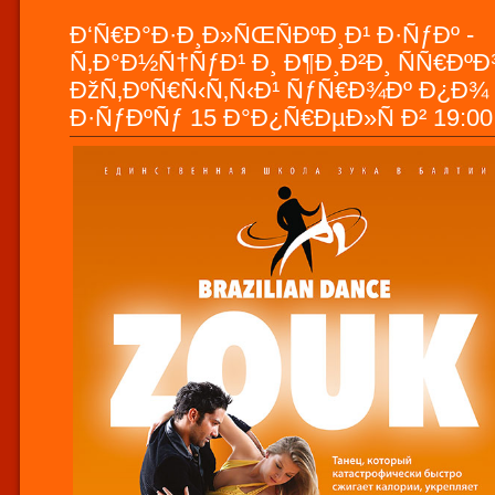
Ð‘Ñ€Ð°Ð·Ð¸Ð»ÑŒÑÐºÐ¸Ð¹ Ð·ÑƒÐº -
Ñ‚Ð°Ð½Ñ†ÑƒÐ¹ Ð¸ Ð¶Ð¸Ð²Ð¸ ÑÑ€ÐºÐ
ÐžÑ‚ÐºÑ€Ñ‹Ñ‚Ñ‹Ð¹ ÑƒÑ€Ð¾Ðº Ð¿Ð¾
Ð·ÑƒÐºÑƒ 15 Ð°Ð¿Ñ€ÐµÐ»Ñ Ð² 19:00