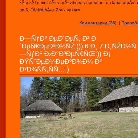
kÄ aizÅ†emiet šÄ«s brÄ«vdienas nometnei un labai atpÅ«ta
un 6. JÅ«lijÄ bÅ«s Zouk vasara
Комментарии (28)
|
Подроб
Ð—ÑƒÐº ÐµÐ´ÐµÑ‚ Ð² Ð
´ÐµÑ€ÐµÐ²Ð½ÑŽ:))) 6 Ð¸ 7 Ð¸ÑŽÐ½Ñ
—ÑƒÐº Ð›Ð°Ð³ÐµÑ€ÑŒ:)) Ð¡
ÐŸÑˆÐµÐ¼ÐµÐºÐ¾Ð¼ Ð²
Ð³Ð¾ÑÑ‚ÑÑ…:)