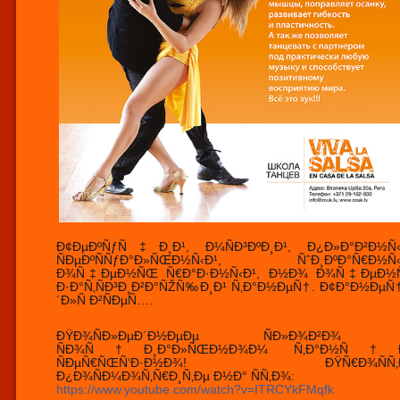
Ð¢ÐµÐºÑƒÑ‡Ð¸Ð¹, Ð¼ÑÐ³ÐºÐ¸Ð¹, Ð¿Ð»Ð°Ð²Ð½Ñ‹
ÑÐµÐºÑÑƒÐ°Ð»ÑŒÐ½Ñ‹Ð¹, ÑˆÐ¸ÐºÐ°Ñ€Ð½Ñ‹
Ð¾Ñ‡ÐµÐ½ÑŒ Ñ€Ð°Ð·Ð½Ñ‹Ð¹, Ð½Ð¾ Ð¾Ñ‡ÐµÐ½
Ð·Ð°Ñ‚ÑÐ³Ð¸Ð²Ð°ÑŽÑ‰Ð¸Ð¹ Ñ‚Ð°Ð½ÐµÑ†. Ð¢Ð°Ð½ÐµÑ
´Ð»Ñ Ð²ÑÐµÑ….
ÐŸÐ¾ÑÐ»ÐµÐ´Ð½ÐµÐµ ÑÐ»Ð¾Ð²Ð¾ 
ÑÐ¾Ñ†Ð¸Ð°Ð»ÑŒÐ½Ð¾Ð¼ Ñ‚Ð°Ð½Ñ†Ð
ÑÐµÑ€ÑŒÑ‘Ð·Ð½Ð¾! ÐŸÑ€Ð¾ÑÑ‚
Ð¿Ð¾ÑÐ¼Ð¾Ñ‚Ñ€Ð¸Ñ‚Ðµ Ð½Ð° ÑÑ‚Ð¾:
https://www.youtube.com/
watch?v=ITRCYkFMqfk