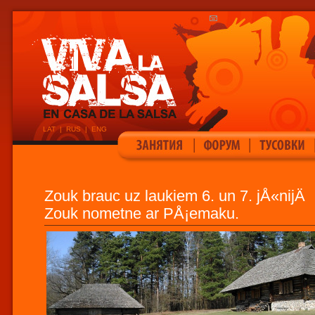
LAT
|
RUS
|
ENG
|
|
Zouk brauc uz laukiem 6. un 7. jÅ«nijÄ
Zouk nometne ar PÅ¡emaku.