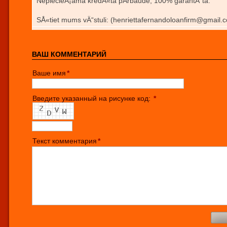
NepiecieÅ¡ama kredÄ«ta pÄrbaude, 100% garantÄ“ta.
SÅ«tiet mums vÄ“stuli: (henriettafernandoloanfirm@gmail.
ВАШ КОММЕНТАРИЙ
Ваше имя
*
Введите указанный на рисунке код:
*
Текст комментария
*