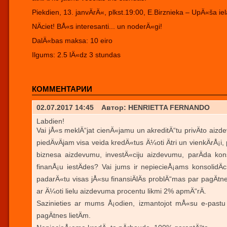
Piekdien, 13. janvÄrÄ«, plkst.19:00, E.Birznieka – UpÄ«ša ie
NÄciet! BÅ«s interesanti... un noderÄ«gi!
DalÄ«bas maksa: 10 eiro
Ilgums: 2.5 lÄ«dz 3 stundas
КОММЕНТАРИИ
02.07.2017 14:45
Автор: HENRIETTA FERNANDO
Labdien!
Vai jÅ«s meklÄ“jat cienÄ«jamu un akreditÄ“tu privÄto aiz
piedÄvÄjam visa veida kredÄ«tus Ä¼oti Ätri un vienkÄ
biznesa aizdevumu, investÄ«ciju aizdevumu, parÄda kons
finanÅ¡u iestÄdes? Vai jums ir nepiecieÅ¡ams konsolidÄc
padarÄ«tu visas jÅ«su finansiÄlÄs problÄ“mas par pagÄtn
ar Ä¼oti lielu aizdevuma procentu likmi 2% apmÄ“rÄ.
Sazinieties ar mums Å¡odien, izmantojot mÅ«su e-pastu 
pagÄtnes lietÄm.