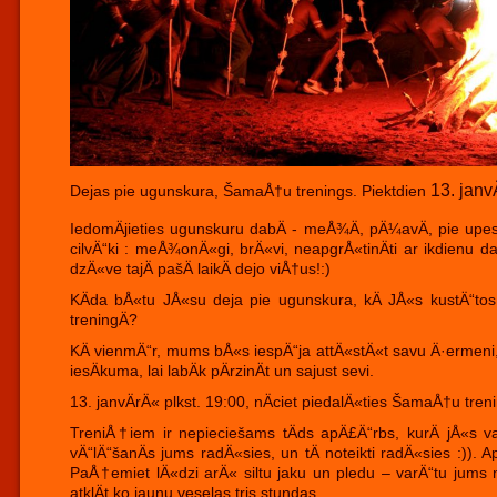
13. janvÄ
Dejas pie ugunskura, ŠamaÅ†u trenings. Piektdien
IedomÄjieties ugunskuru dabÄ - meÅ¾Ä, pÄ¼avÄ, pie upes 
cilvÄ“ki : meÅ¾onÄ«gi, brÄ«vi, neapgrÅ«tinÄti ar ikdienu 
dzÄ«ve tajÄ pašÄ laikÄ dejo viÅ†us!:)
KÄda bÅ«tu JÅ«su deja pie ugunskura, kÄ JÅ«s kustÄ“to
treningÄ?
KÄ vienmÄ“r, mums bÅ«s iespÄ“ja attÄ«stÄ«t savu Ä·ermeni, 
iesÄkuma, lai labÄk pÄrzinÄt un sajust sevi.
13. janvÄrÄ« plkst. 19:00, nÄciet piedalÄ«ties ŠamaÅ†u tren
TreniÅ†iem ir nepieciešams tÄds apÄ£Ä“rbs, kurÄ jÅ«s var
vÄ“lÄ“šanÄs jums radÄ«sies, un tÄ noteikti radÄ«sies :)). Ap
PaÅ†emiet lÄ«dzi arÄ« siltu jaku un pledu – varÄ“tu jums 
atklÄt ko jaunu veselas tris stundas.