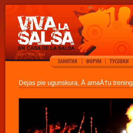
LAT
|
RUS
|
ENG
|
|
Dejas pie ugunskura, Å amaÅ†u trenings.